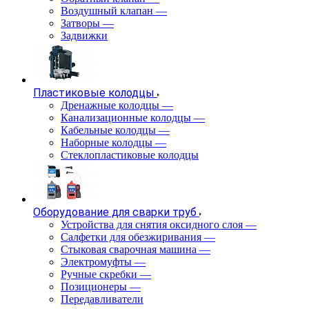
Воздушный клапан
—
Затворы
—
Задвижки
Пластиковые колодцы
Дренажные колодцы
—
Канализационные колодцы
—
Кабельные колодцы
—
Наборные колодцы
—
Стеклопластиковые колодцы
Оборудование для сварки труб
Устройства для снятия оксидного слоя
—
Салфетки для обезжиривания
—
Стыковая сварочная машина
—
Электромуфты
—
Ручные скребки
—
Позиционеры
—
Передавливатели