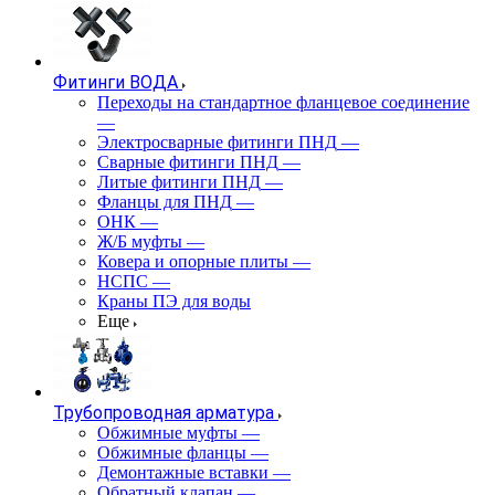
Фитинги ВОДА
Переходы на стандартное фланцевое соединение
—
Электросварные фитинги ПНД
—
Сварные фитинги ПНД
—
Литые фитинги ПНД
—
Фланцы для ПНД
—
ОНК
—
Ж/Б муфты
—
Ковера и опорные плиты
—
НСПС
—
Краны ПЭ для воды
Еще
Трубопроводная арматура
Обжимные муфты
—
Обжимные фланцы
—
Демонтажные вставки
—
Обратный клапан
—