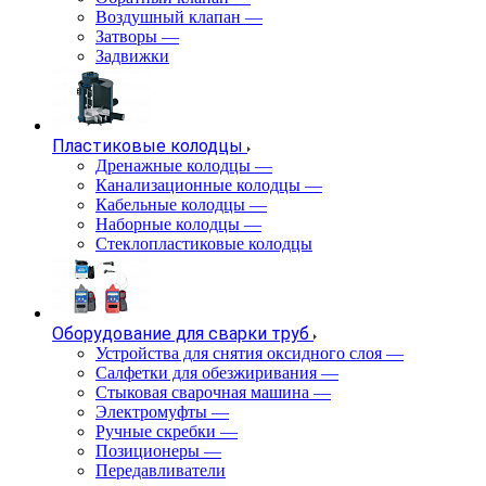
Воздушный клапан
—
Затворы
—
Задвижки
Пластиковые колодцы
Дренажные колодцы
—
Канализационные колодцы
—
Кабельные колодцы
—
Наборные колодцы
—
Стеклопластиковые колодцы
Оборудование для сварки труб
Устройства для снятия оксидного слоя
—
Салфетки для обезжиривания
—
Стыковая сварочная машина
—
Электромуфты
—
Ручные скребки
—
Позиционеры
—
Передавливатели