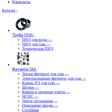
Реквизиты
Каталог
Труба ПНД
ПНД для воды
—
ПНД для газа
—
Техническая ПНД
Фитинги ГАЗ
Литые фитинги для газа
—
Электросварные фитинги для газа
—
Краны ПЭ для газа
—
Штоки
—
Ковера и опорные плиты
—
НСПС
—
Лента сигнальная
—
Цокольные вводы
—
Столбики