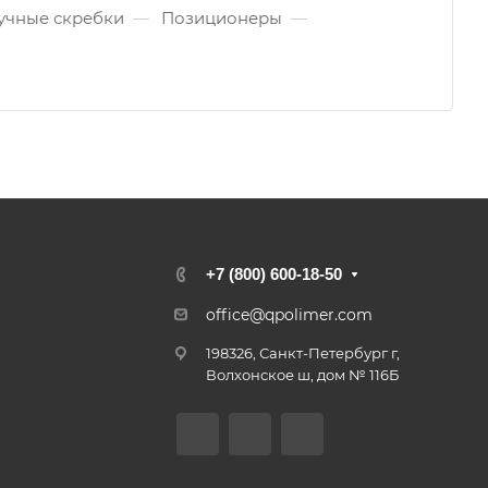
учные скребки
—
Позиционеры
—
+7 (800) 600-18-50
office@qpolimer.com
198326, Санкт-Петербург г,
Волхонское ш, дом № 116Б