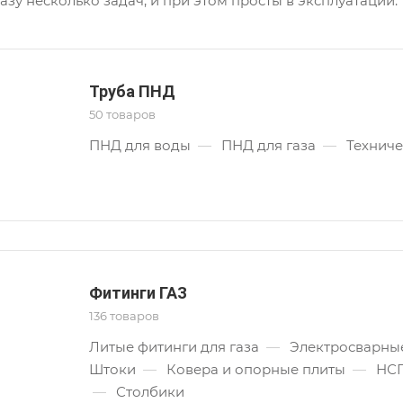
зу несколько задач, и при этом просты в эксплуатации.
Труба ПНД
50 товаров
ПНД для воды
—
ПНД для газа
—
Технич
Фитинги ГАЗ
136 товаров
Литые фитинги для газа
—
Электросварные
Штоки
—
Ковера и опорные плиты
—
НС
—
Столбики