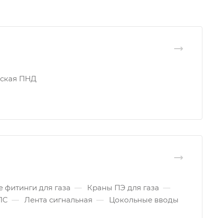
еская ПНД
 фитинги для газа
—
Краны ПЭ для газа
—
ПС
—
Лента сигнальная
—
Цокольные вводы