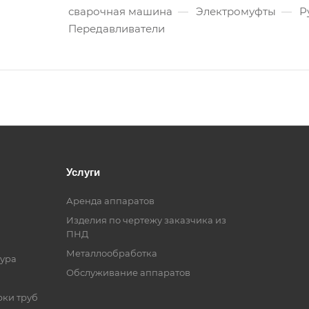
сварочная машина
—
Электромуфты
—
Р
Передавливатели
Услуги
Аренда аппаратов
Изделия по чертежу заказчика из
ПНД
Металлообработка
ура
Обслуживание аппаратов
рки труб