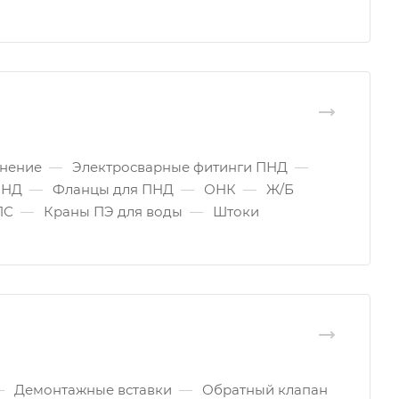
инение
—
Электросварные фитинги ПНД
—
ПНД
—
Фланцы для ПНД
—
ОНК
—
Ж/Б
ПС
—
Краны ПЭ для воды
—
Штоки
—
Демонтажные вставки
—
Обратный клапан