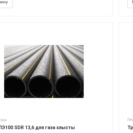
зину
газа
ПН
ПЭ100 SDR 13,6 для газа хлысты
Тр