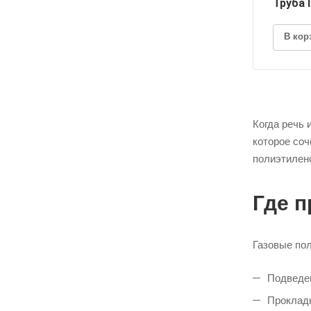
Труба 
В кор
Когда речь 
которое соч
полиэтилен
Где 
Газовые по
Подведен
Прокладк