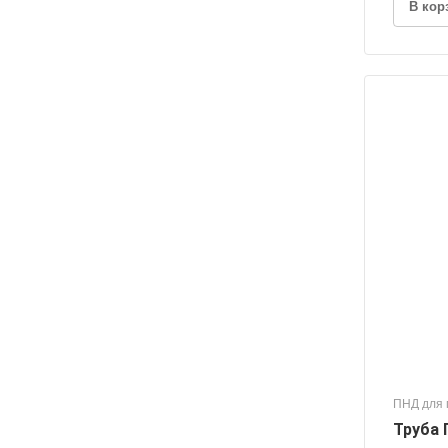
В кор
ПНД для 
Труба 