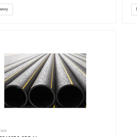
зину
газа