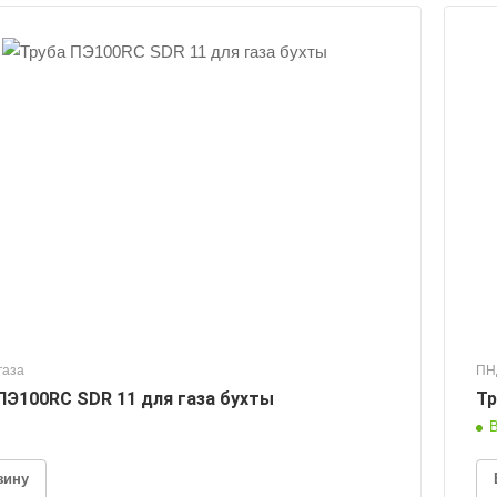
газа
ПН
ПЭ100RC SDR 11 для газа бухты
Тр
В
зину