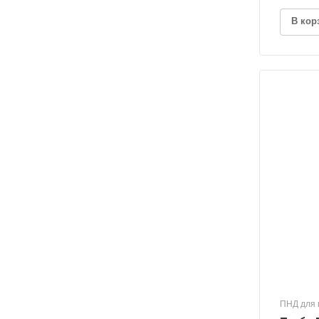
В кор
ПНД для 