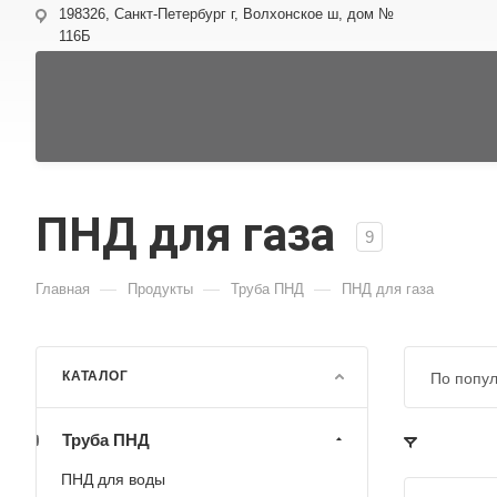
198326, Санкт-Петербург г, Волхонское ш, дом №
116Б
ПНД для газа
9
—
—
—
Главная
Продукты
Труба ПНД
ПНД для газа
КАТАЛОГ
По попул
Труба ПНД
ПНД для воды