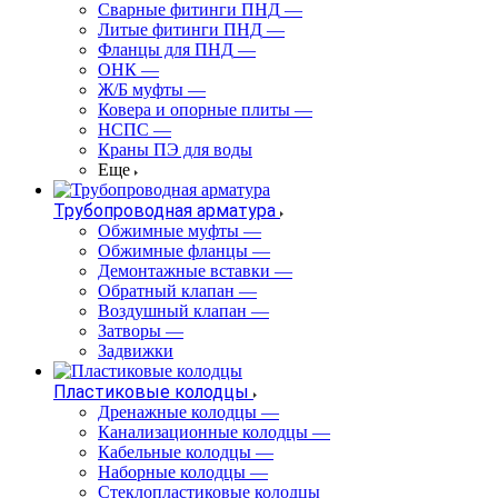
Сварные фитинги ПНД
—
Литые фитинги ПНД
—
Фланцы для ПНД
—
ОНК
—
Ж/Б муфты
—
Ковера и опорные плиты
—
НСПС
—
Краны ПЭ для воды
Еще
Трубопроводная арматура
Обжимные муфты
—
Обжимные фланцы
—
Демонтажные вставки
—
Обратный клапан
—
Воздушный клапан
—
Затворы
—
Задвижки
Пластиковые колодцы
Дренажные колодцы
—
Канализационные колодцы
—
Кабельные колодцы
—
Наборные колодцы
—
Стеклопластиковые колодцы