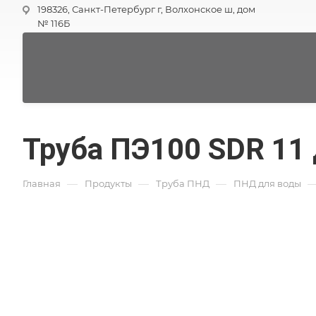
198326, Санкт-Петербург г, Волхонское ш, дом
№ 116Б
Труба ПЭ100 SDR 11
—
—
—
Главная
Продукты
Труба ПНД
ПНД для воды