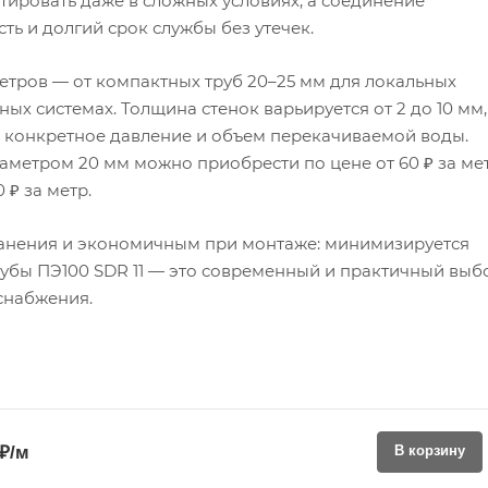
тировать даже в сложных условиях, а соединение
ть и долгий срок службы без утечек.
етров — от компактных труб 20–25 мм для локальных
ных системах. Толщина стенок варьируется от 2 до 10 мм,
 конкретное давление и объем перекачиваемой воды.
аметром 20 мм можно приобрести по цене от 60 ₽ за мет
 ₽ за метр.
ранения и экономичным при монтаже: минимизируется
рубы ПЭ100 SDR 11 — это современный и практичный выб
снабжения.
 ₽/м
В корзину