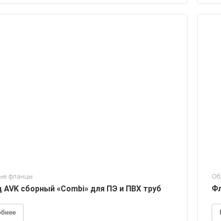
ые фланцы
Об
 AVK сборный «Combi» для ПЭ и ПВХ труб
Фл
обнее