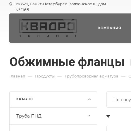
198326, Санкт-Петербург г, Волхонское ш, дом
№ 116Б
КОМПАНИЯ
Обжимные фланцы
—
—
—
Главная
Продукты
Трубопроводная арматура
О
КАТАЛОГ
По попу
Труба ПНД