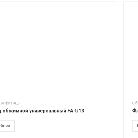
ые фланцы
Об
 обжимной универсальный FA-U13
Фл
обнее