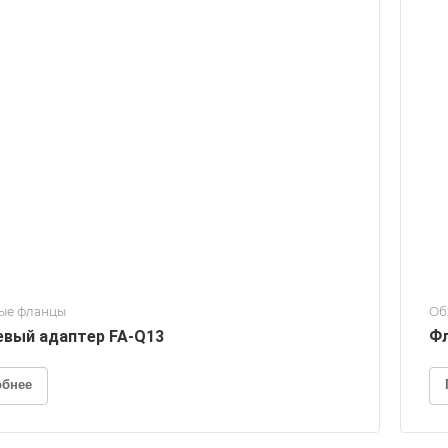
ые фланцы
Об
вый адаптер FA-Q13
Фл
обнее