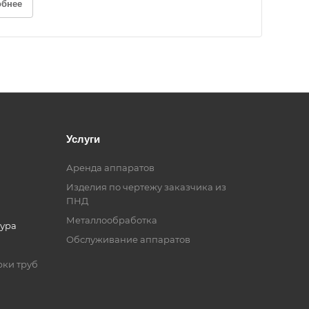
обнее
Услуги
Аренда аппаратов
Изделия по чертежу заказчика из
ПНД
Металлообработка
ура
Обслуживание аппаратов
рки труб