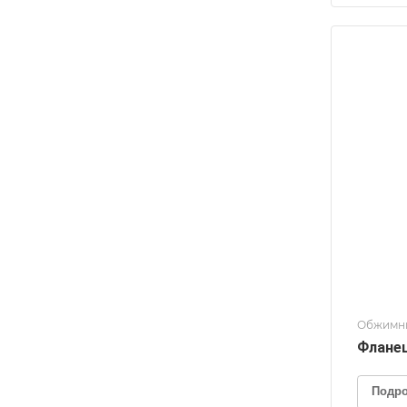
Обжимн
Фланец
Подр