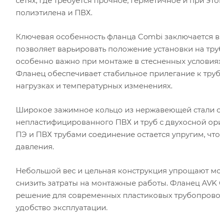
сетях, где требуется прочное, герметичное и при э
полиэтилена и ПВХ.
Ключевая особенность фланца Combi заключается в
позволяет варьировать положение установки на тру
особенно важно при монтаже в стесненных условиях
Фланец обеспечивает стабильное прилегание к труб
нагрузках и температурных изменениях.
Широкое зажимное кольцо из нержавеющей стали со
непластифицированного ПВХ и труб с двухосной ор
ПЭ и ПВХ трубами соединение остается упругим, чт
давления.
Небольшой вес и цельная конструкция упрощают мон
снизить затраты на монтажные работы. Фланец AVK
решение для современных пластиковых трубопровод
удобство эксплуатации.