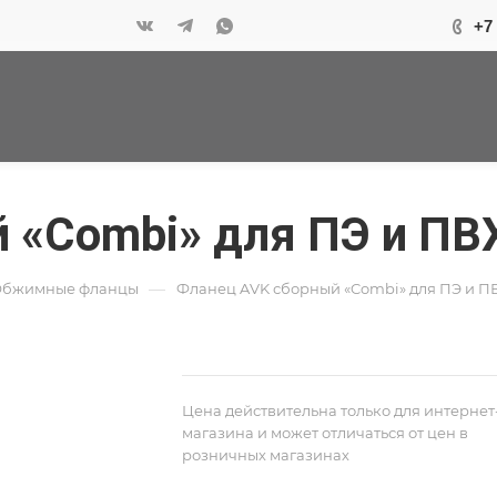
+7
 «Combi» для ПЭ и ПВ
—
бжимные фланцы
Фланец AVK сборный «Combi» для ПЭ и П
Цена действительна только для интернет
магазина и может отличаться от цен в
розничных магазинах