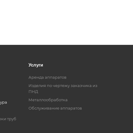
Услуги
Аренда аппаратов
Изделия по чертежу заказчика из
ПНД
Металлообработка
ура
Обслуживание аппаратов
рки труб