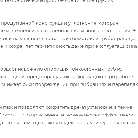
том технологически простое соединение труб из
 продуманной конструкции уплотнения, которая
бе и компенсировать небольшие угловые отклонения. Э
 или на участках с неточной геометрией трубопровода.
е и сохраняет герметичность даже при эксплуатационн
здает надежную опору для тонкостенных труб из
иентацией, предотвращая их деформацию. При работе с
о снижает риск повреждений при вибрациях и перепадах
таж и позволяют сократить время установки, а также
 Combi — это практичное и экономически эффективное
ных систем, где важны надежность, универсальность и