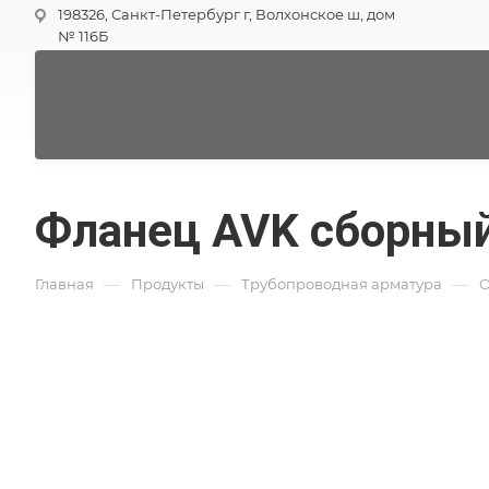
198326, Санкт-Петербург г, Волхонское ш, дом
№ 116Б
Фланец AVK сборный
—
—
—
Главная
Продукты
Трубопроводная арматура
О