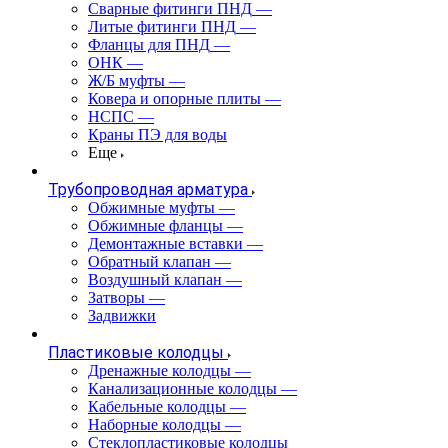
Сварные фитинги ПНД
—
Литые фитинги ПНД
—
Фланцы для ПНД
—
ОНК
—
Ж/Б муфты
—
Ковера и опорные плиты
—
НСПС
—
Краны ПЭ для воды
Еще
Трубопроводная арматура
Обжимные муфты
—
Обжимные фланцы
—
Демонтажные вставки
—
Обратный клапан
—
Воздушный клапан
—
Затворы
—
Задвижки
Пластиковые колодцы
Дренажные колодцы
—
Канализационные колодцы
—
Кабельные колодцы
—
Наборные колодцы
—
Стеклопластиковые колодцы