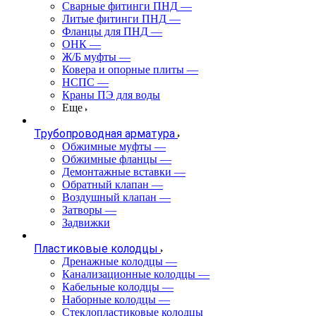
Сварные фитинги ПНД
—
Литые фитинги ПНД
—
Фланцы для ПНД
—
ОНК
—
Ж/Б муфты
—
Ковера и опорные плиты
—
НСПС
—
Краны ПЭ для воды
Еще
Трубопроводная арматура
Обжимные муфты
—
Обжимные фланцы
—
Демонтажные вставки
—
Обратный клапан
—
Воздушный клапан
—
Затворы
—
Задвижки
Пластиковые колодцы
Дренажные колодцы
—
Канализационные колодцы
—
Кабельные колодцы
—
Наборные колодцы
—
Стеклопластиковые колодцы