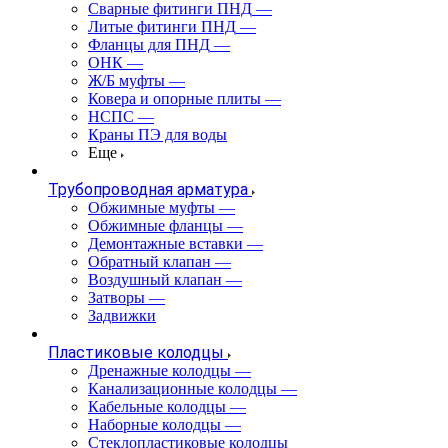
Сварные фитинги ПНД
—
Литые фитинги ПНД
—
Фланцы для ПНД
—
ОНК
—
Ж/Б муфты
—
Ковера и опорные плиты
—
НСПС
—
Краны ПЭ для воды
Еще
Трубопроводная арматура
Обжимные муфты
—
Обжимные фланцы
—
Демонтажные вставки
—
Обратный клапан
—
Воздушный клапан
—
Затворы
—
Задвижки
Пластиковые колодцы
Дренажные колодцы
—
Канализационные колодцы
—
Кабельные колодцы
—
Наборные колодцы
—
Стеклопластиковые колодцы