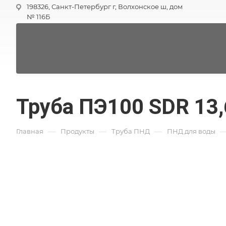
198326, Санкт-Петербург г, Волхонское ш, дом
№ 116Б
Труба ПЭ100 SDR 13
—
—
—
Главная
Продукты
Труба ПНД
ПНД для воды