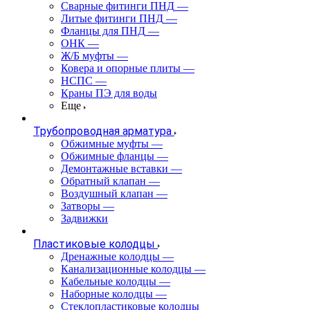
Сварные фитинги ПНД
—
Литые фитинги ПНД
—
Фланцы для ПНД
—
ОНК
—
Ж/Б муфты
—
Ковера и опорные плиты
—
НСПС
—
Краны ПЭ для воды
Еще
Трубопроводная арматура
Обжимные муфты
—
Обжимные фланцы
—
Демонтажные вставки
—
Обратный клапан
—
Воздушный клапан
—
Затворы
—
Задвижки
Пластиковые колодцы
Дренажные колодцы
—
Канализационные колодцы
—
Кабельные колодцы
—
Наборные колодцы
—
Стеклопластиковые колодцы