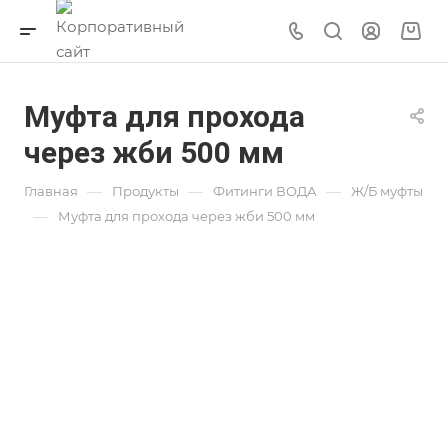
Муфта для прохода
через жби 500 мм
—
—
—
Главная
Продукты
Фитинги ВОДА
Ж/Б муфты
—
Муфта для прохода через жби 500 мм