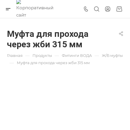
Муфта для прохода
через жби 315 мм
—
—
—
Главная
Продукты
Фитинги ВОДА
Ж/Б муфты
—
Муфта для прохода через жби 315 мм