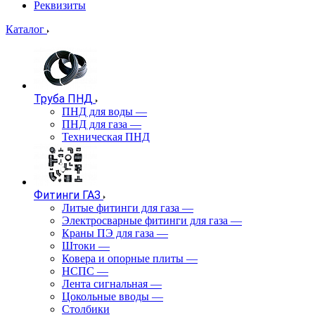
Реквизиты
Каталог
Труба ПНД
ПНД для воды
—
ПНД для газа
—
Техническая ПНД
Фитинги ГАЗ
Литые фитинги для газа
—
Электросварные фитинги для газа
—
Краны ПЭ для газа
—
Штоки
—
Ковера и опорные плиты
—
НСПС
—
Лента сигнальная
—
Цокольные вводы
—
Столбики