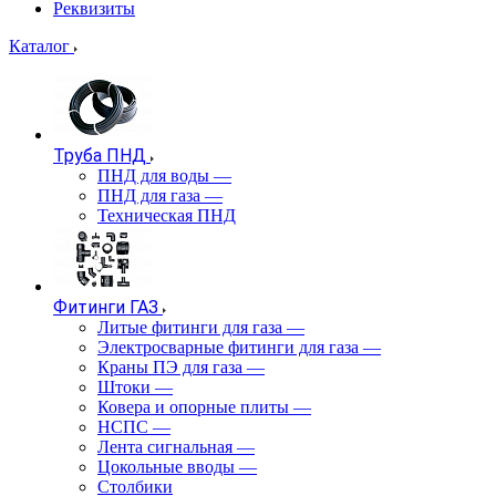
Реквизиты
Каталог
Труба ПНД
ПНД для воды
—
ПНД для газа
—
Техническая ПНД
Фитинги ГАЗ
Литые фитинги для газа
—
Электросварные фитинги для газа
—
Краны ПЭ для газа
—
Штоки
—
Ковера и опорные плиты
—
НСПС
—
Лента сигнальная
—
Цокольные вводы
—
Столбики