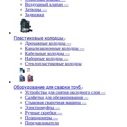
Воздушный клапан
—
Затворы
—
Задвижки
Пластиковые колодцы
Дренажные колодцы
—
Канализационные колодцы
—
Кабельные колодцы
—
Наборные колодцы
—
Стеклопластиковые колодцы
Оборудование для сварки труб
Устройства для снятия оксидного слоя
—
Салфетки для обезжиривания
—
Стыковая сварочная машина
—
Электромуфты
—
Ручные скребки
—
Позиционеры
—
Передавливатели