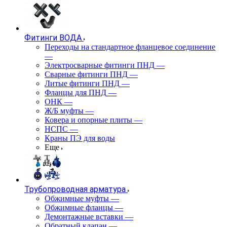
Фитинги ВОДА
Переходы на стандартное фланцевое соединение
—
Электросварные фитинги ПНД
—
Сварные фитинги ПНД
—
Литые фитинги ПНД
—
Фланцы для ПНД
—
ОНК
—
Ж/Б муфты
—
Ковера и опорные плиты
—
НСПС
—
Краны ПЭ для воды
Еще
Трубопроводная арматура
Обжимные муфты
—
Обжимные фланцы
—
Демонтажные вставки
—
Обратный клапан
—