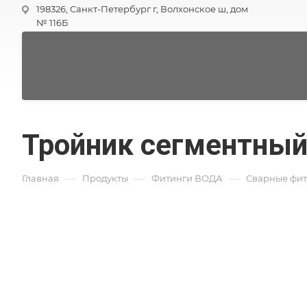
198326, Санкт-Петербург г, Волхонское ш, дом
№ 116Б
Тройник сегментный 
—
—
—
Главная
Продукты
Фитинги ВОДА
Сварные фи