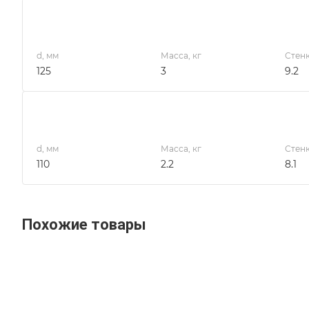
d, мм
Масса, кг
Стенк
125
3
9.2
d, мм
Масса, кг
Стенк
110
2.2
8.1
Похожие товары