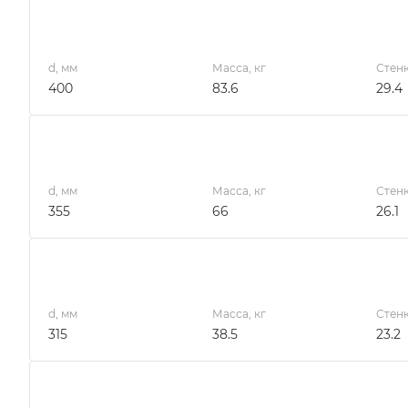
d, мм
Масса, кг
Стенк
400
83.6
29.4
d, мм
Масса, кг
Стенк
355
66
26.1
d, мм
Масса, кг
Стенк
315
38.5
23.2