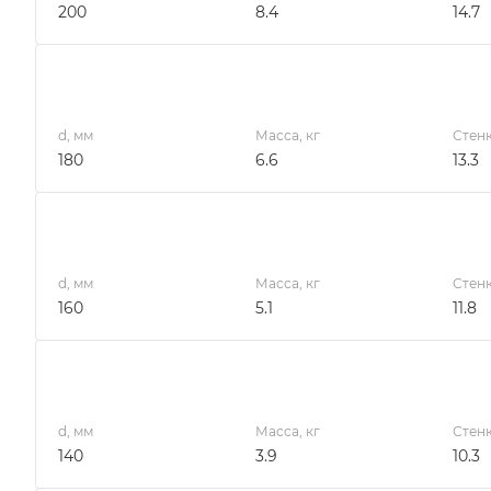
200
8.4
14.7
d, мм
Масса, кг
Стенк
180
6.6
13.3
d, мм
Масса, кг
Стенк
160
5.1
11.8
d, мм
Масса, кг
Стенк
140
3.9
10.3