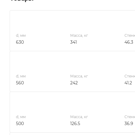
d, мм
Масса, кг
Стенк
630
341
46.3
d, мм
Масса, кг
Стенк
560
242
41.2
d, мм
Масса, кг
Стенк
500
126.5
36.9