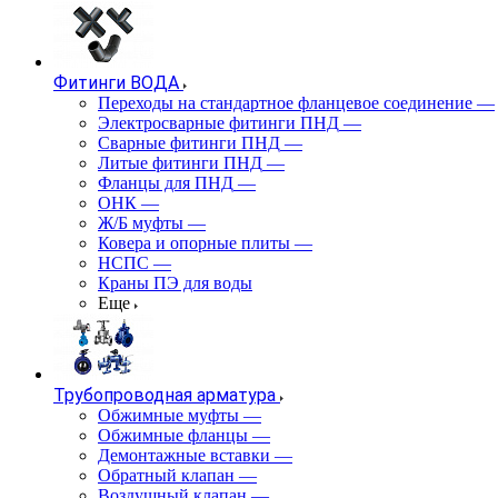
Фитинги ВОДА
Переходы на стандартное фланцевое соединение
—
Электросварные фитинги ПНД
—
Сварные фитинги ПНД
—
Литые фитинги ПНД
—
Фланцы для ПНД
—
ОНК
—
Ж/Б муфты
—
Ковера и опорные плиты
—
НСПС
—
Краны ПЭ для воды
Еще
Трубопроводная арматура
Обжимные муфты
—
Обжимные фланцы
—
Демонтажные вставки
—
Обратный клапан
—
Воздушный клапан
—