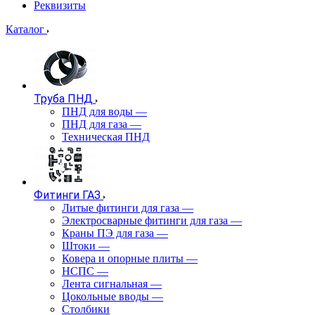
Реквизиты
Каталог
Труба ПНД
ПНД для воды
—
ПНД для газа
—
Техническая ПНД
Фитинги ГАЗ
Литые фитинги для газа
—
Электросварные фитинги для газа
—
Краны ПЭ для газа
—
Штоки
—
Ковера и опорные плиты
—
НСПС
—
Лента сигнальная
—
Цокольные вводы
—
Столбики