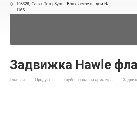
198326, Санкт-Петербург г, Волхонское ш, дом №
116Б
Задвижка Hawle фла
—
—
—
Главная
Продукты
Трубопроводная арматура
Задвиж