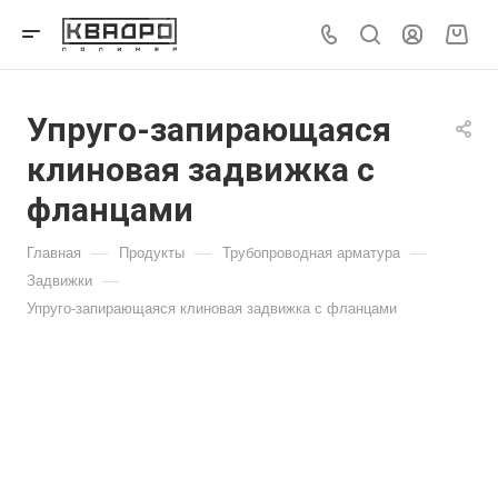
Упруго-запирающаяся
клиновая задвижка с
фланцами
—
—
—
Главная
Продукты
Трубопроводная арматура
—
Задвижки
Упруго-запирающаяся клиновая задвижка с фланцами