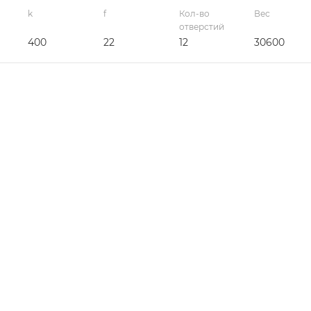
k
f
Кол-во
Вес
отверстий
400
22
12
30600