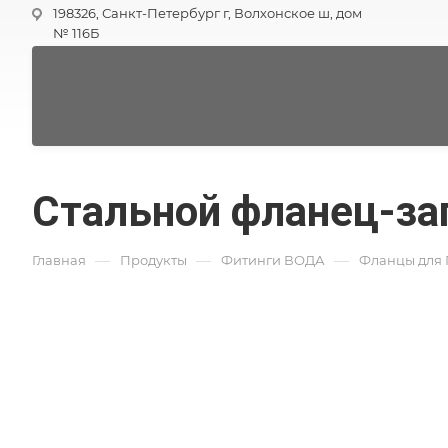
198326, Санкт-Петербург г, Волхонское ш, дом
№ 116Б
Стальной фланец-за
—
—
—
Главная
Продукты
Фитинги ВОДА
Фланцы для