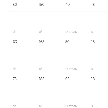
50
150
40
16
dn
a°
D сталь
s
63
165
50
18
dn
a°
D сталь
s
75
185
65
18
dn
a°
D сталь
s