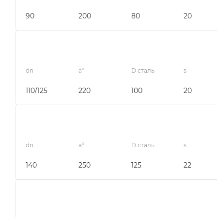
90
200
80
20
dn
a°
D сталь
s
110/125
220
100
20
dn
a°
D сталь
s
140
250
125
22