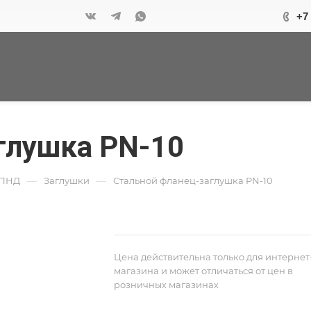
+7
глушка PN-10
—
—
 ПНД
Заглушки
Стальной фланец-заглушка PN-10
Цена действительна только для интернет
магазина и может отличаться от цен в
розничных магазинах