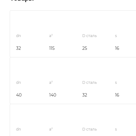
dn
a°
D сталь
s
32
115
25
16
dn
a°
D сталь
s
40
140
32
16
dn
a°
D сталь
s