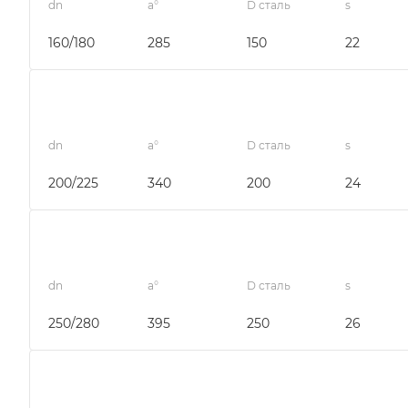
dn
a°
D сталь
s
160/180
285
150
22
dn
a°
D сталь
s
200/225
340
200
24
dn
a°
D сталь
s
250/280
395
250
26