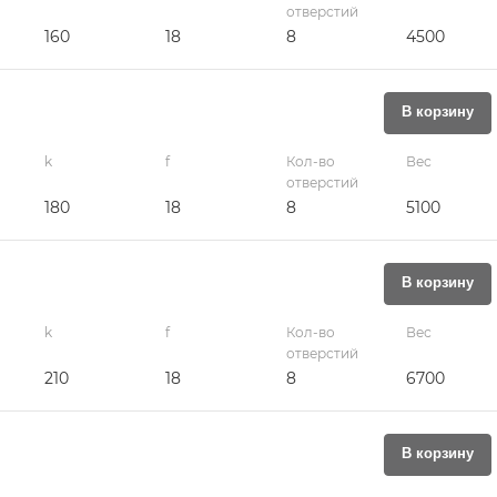
отверстий
160
18
8
4500
В корзину
k
f
Кол-во
Вес
отверстий
180
18
8
5100
В корзину
k
f
Кол-во
Вес
отверстий
210
18
8
6700
В корзину