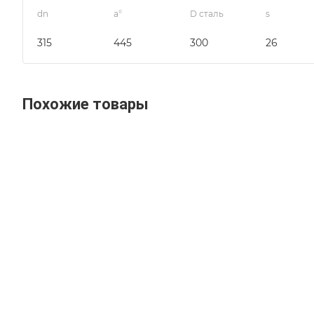
dn
a°
D сталь
s
315
445
300
26
Похожие товары