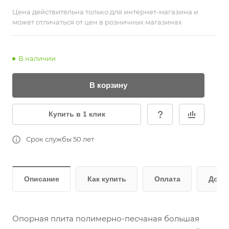
Цена действительна только для интернет-магазина и
может отличаться от цен в розничных магазинах
В наличии
В корзину
Купить в 1 клик
Срок службы 50 лет
Описание
Как купить
Оплата
Дост
Опорная плита полимерно-песчаная большая