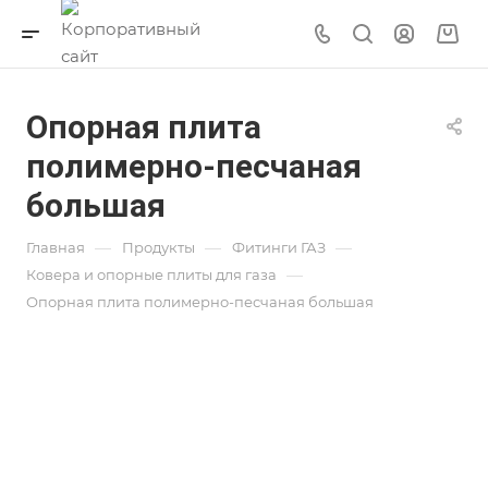
Опорная плита
полимерно-песчаная
большая
—
—
—
Главная
Продукты
Фитинги ГАЗ
—
Ковера и опорные плиты для газа
Опорная плита полимерно-песчаная большая