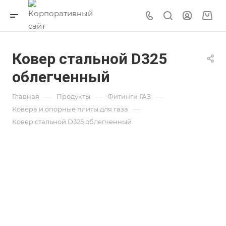
Ковер стальной D325
облегченный
—
—
—
Главная
Продукты
Фитинги ГАЗ
—
Ковера и опорные плиты для газа
Ковер стальной D325 облегченный