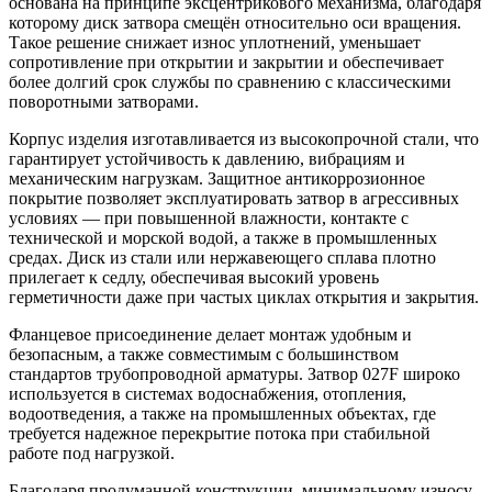
основана на принципе эксцентрикового механизма, благодаря
которому диск затвора смещён относительно оси вращения.
Такое решение снижает износ уплотнений, уменьшает
сопротивление при открытии и закрытии и обеспечивает
более долгий срок службы по сравнению с классическими
поворотными затворами.
Корпус изделия изготавливается из высокопрочной стали, что
гарантирует устойчивость к давлению, вибрациям и
механическим нагрузкам. Защитное антикоррозионное
покрытие позволяет эксплуатировать затвор в агрессивных
условиях — при повышенной влажности, контакте с
технической и морской водой, а также в промышленных
средах. Диск из стали или нержавеющего сплава плотно
прилегает к седлу, обеспечивая высокий уровень
герметичности даже при частых циклах открытия и закрытия.
Фланцевое присоединение делает монтаж удобным и
безопасным, а также совместимым с большинством
стандартов трубопроводной арматуры. Затвор 027F широко
используется в системах водоснабжения, отопления,
водоотведения, а также на промышленных объектах, где
требуется надежное перекрытие потока при стабильной
работе под нагрузкой.
Благодаря продуманной конструкции, минимальному износу