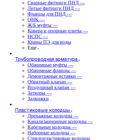
Сварные фитинги ПНД
—
Литые фитинги ПНД
—
Фланцы для ПНД
—
ОНК
—
Ж/Б муфты
—
Ковера и опорные плиты
—
НСПС
—
Краны ПЭ для воды
Еще
Трубопроводная арматура
Обжимные муфты
—
Обжимные фланцы
—
Демонтажные вставки
—
Обратный клапан
—
Воздушный клапан
—
Затворы
—
Задвижки
Пластиковые колодцы
Дренажные колодцы
—
Канализационные колодцы
—
Кабельные колодцы
—
Наборные колодцы
—
Стеклопластиковые колодцы