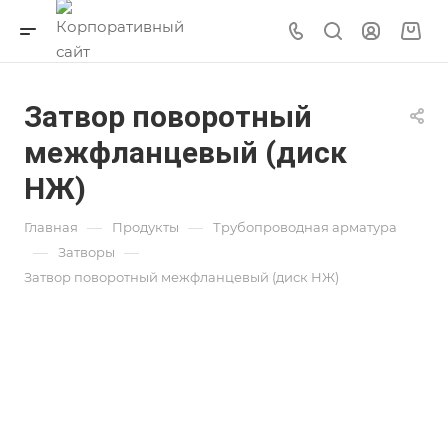
Затвор поворотный
межфланцевый (диск
НЖ)
—
—
Главная
Продукты
Трубопроводная арматура
—
—
Затворы
Затвор поворотный межфланцевый (диск НЖ)