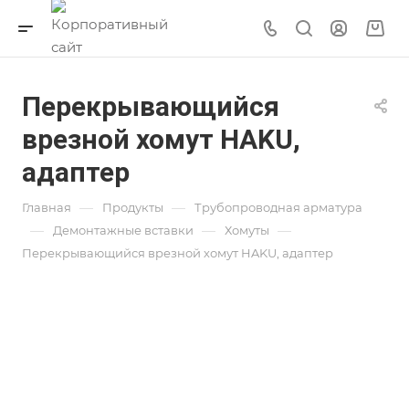
Перекрывающийся
врезной хомут HAKU,
адаптер
—
—
Главная
Продукты
Трубопроводная арматура
—
—
—
Демонтажные вставки
Хомуты
Перекрывающийся врезной хомут HAKU, адаптер