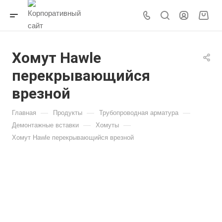
Хомут Hawle
перекрывающийся
врезной
—
—
—
Главная
Продукты
Трубопроводная арматура
—
—
Демонтажные вставки
Хомуты
Хомут Hawle перекрывающийся врезной