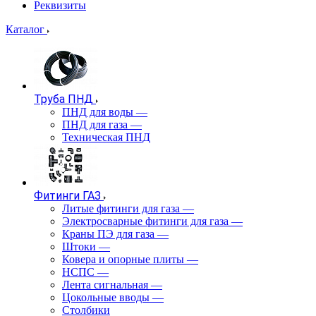
Реквизиты
Каталог
Труба ПНД
ПНД для воды
—
ПНД для газа
—
Техническая ПНД
Фитинги ГАЗ
Литые фитинги для газа
—
Электросварные фитинги для газа
—
Краны ПЭ для газа
—
Штоки
—
Ковера и опорные плиты
—
НСПС
—
Лента сигнальная
—
Цокольные вводы
—
Столбики