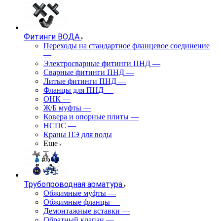
Фитинги ВОДА
Переходы на стандартное фланцевое соединение
—
Электросварные фитинги ПНД
—
Сварные фитинги ПНД
—
Литые фитинги ПНД
—
Фланцы для ПНД
—
ОНК
—
Ж/Б муфты
—
Ковера и опорные плиты
—
НСПС
—
Краны ПЭ для воды
Еще
Трубопроводная арматура
Обжимные муфты
—
Обжимные фланцы
—
Демонтажные вставки
—
Обратный клапан
—