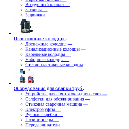
Воздушный клапан
—
Затворы
—
Задвижки
Пластиковые колодцы
Дренажные колодцы
—
Канализационные колодцы
—
Кабельные колодцы
—
Наборные колодцы
—
Стеклопластиковые колодцы
Оборудование для сварки труб
Устройства для снятия оксидного слоя
—
Салфетки для обезжиривания
—
Стыковая сварочная машина
—
Электромуфты
—
Ручные скребки
—
Позиционеры
—
Передавливатели