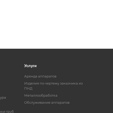
Услуги
Аренда аппаратов
Изделия по чертежу заказчика из
ПНД
Металлообработка
ура
Обслуживание аппаратов
рки труб