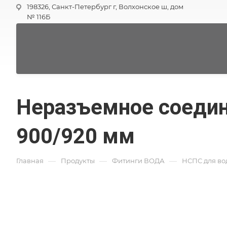
198326, Санкт-Петербург г, Волхонское ш, дом
№ 116Б
Неразъемное соедин
900/920 мм
—
—
—
Главная
Продукты
Фитинги ВОДА
НСПС для во