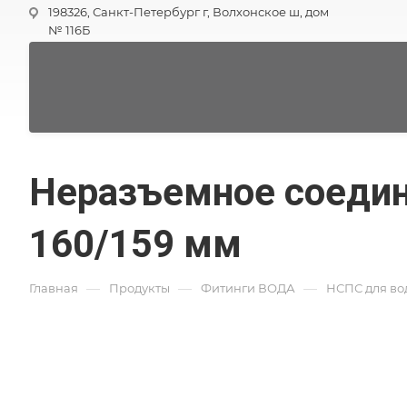
198326, Санкт-Петербург г, Волхонское ш, дом
№ 116Б
Неразъемное соедин
160/159 мм
—
—
—
Главная
Продукты
Фитинги ВОДА
НСПС для во