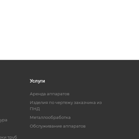
Услуги
Аренда аппаратов
Изделия по чертежу заказчика из
ПНД
Металлообработка
ура
Обслуживание аппаратов
рки труб