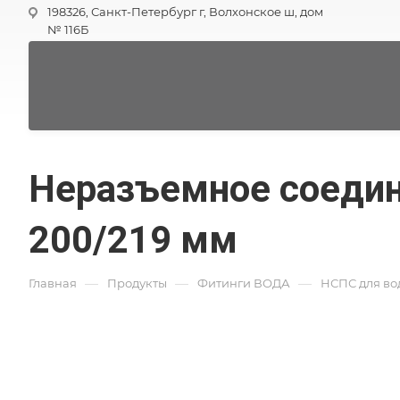
198326, Санкт-Петербург г, Волхонское ш, дом
№ 116Б
Неразъемное соедин
200/219 мм
—
—
—
Главная
Продукты
Фитинги ВОДА
НСПС для во