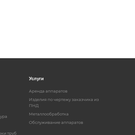
Услуги
Аренда аппаратов
Изделия по чертежу заказчика из
ПНД
Металлообработка
ура
Обслуживание аппаратов
рки труб