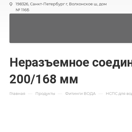
198326, Санкт-Петербург г, Волхонское ш, дом
№ 116Б
Неразъемное соедин
200/168 мм
—
—
—
Главная
Продукты
Фитинги ВОДА
НСПС для во