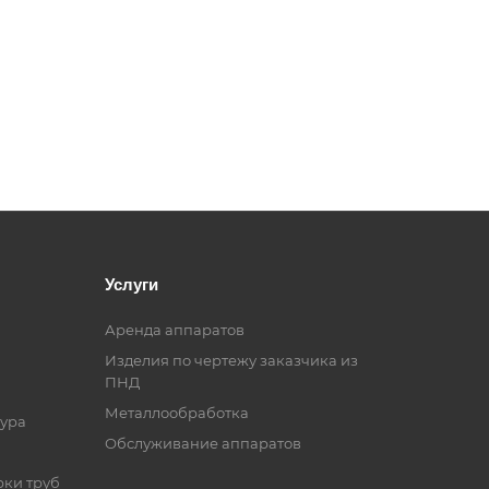
Услуги
Аренда аппаратов
Изделия по чертежу заказчика из
ПНД
Металлообработка
ура
Обслуживание аппаратов
рки труб