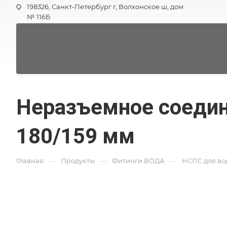
198326, Санкт-Петербург г, Волхонское ш, дом
№ 116Б
Неразъемное соедин
180/159 мм
—
—
—
Главная
Продукты
Фитинги ВОДА
НСПС для во