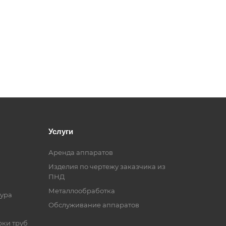
Услуги
Аренда аппаратов
Изделия по чертежу заказчика из
ПНД
Металлообработка
ура
Обслуживание аппаратов
рки труб