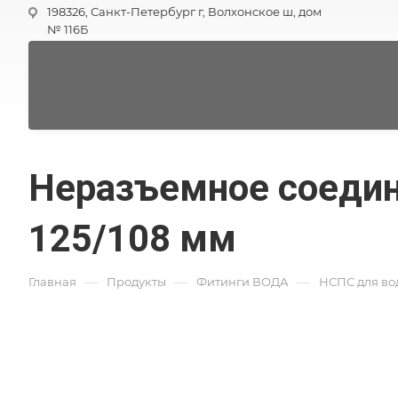
198326, Санкт-Петербург г, Волхонское ш, дом
№ 116Б
Неразъемное соедин
125/108 мм
—
—
—
Главная
Продукты
Фитинги ВОДА
НСПС для во