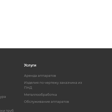
Услуги
Аренда аппаратов
Изделия по чертежу заказчика из
ПНД
Металлообработка
ура
Обслуживание аппаратов
рки труб