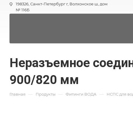
198326, Санкт-Петербург г, Волхонское ш, дом
№ 116Б
Неразъемное соедин
900/820 мм
—
—
—
Главная
Продукты
Фитинги ВОДА
НСПС для во