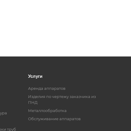
Услуги
Аренда аппаратов
Изделия по чертежу заказчика из
ПНД
Металлообработка
ура
Обслуживание аппаратов
рки труб