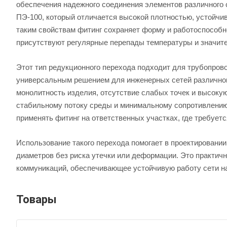
обеспечения надежного соединения элементов различного с
ПЭ-100, который отличается высокой плотностью, устойчи
таким свойствам фитинг сохраняет форму и работоспособно
присутствуют регулярные перепады температуры и значите
Этот тип редукционного перехода подходит для трубопрово
универсальным решением для инженерных сетей различного
монолитность изделия, отсутствие слабых точек и высоку
стабильному потоку среды и минимальному сопротивлению,
применять фитинг на ответственных участках, где требует
Использование такого перехода помогает в проектировани
диаметров без риска утечки или деформации. Это практич
коммуникаций, обеспечивающее устойчивую работу сети на
Товары