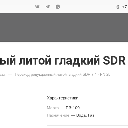
+7
й литой гладкий SDR 7
—
аза
Переход редукционный литой гладкий SDR 7,4 - PN 25
Характеристики
Марка
—
ПЭ-100
Назначение
—
Вода, Газ