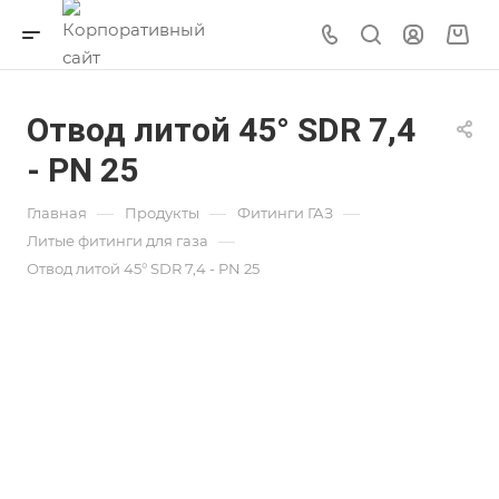
Отвод литой 45° SDR 7,4
- PN 25
—
—
—
Главная
Продукты
Фитинги ГАЗ
—
Литые фитинги для газа
Отвод литой 45° SDR 7,4 - PN 25