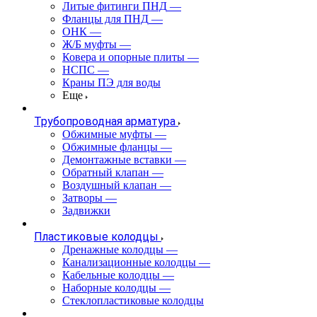
Литые фитинги ПНД
—
Фланцы для ПНД
—
ОНК
—
Ж/Б муфты
—
Ковера и опорные плиты
—
НСПС
—
Краны ПЭ для воды
Еще
Трубопроводная арматура
Обжимные муфты
—
Обжимные фланцы
—
Демонтажные вставки
—
Обратный клапан
—
Воздушный клапан
—
Затворы
—
Задвижки
Пластиковые колодцы
Дренажные колодцы
—
Канализационные колодцы
—
Кабельные колодцы
—
Наборные колодцы
—
Стеклопластиковые колодцы