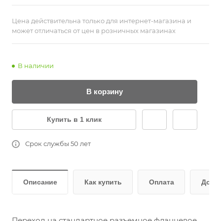
Цена действительна только для интернет-магазина и
может отличаться от цен в розничных магазинах
В наличии
В корзину
Купить в 1 клик
Срок службы 50 лет
Описание
Как купить
Оплата
Дост
Переход на стандартное разъемное фланцевое