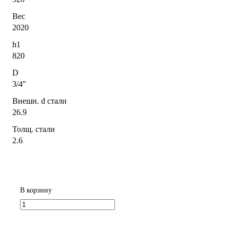
Вес
2020
h1
820
D
3/4"
Внешн. d стали
26.9
Толщ. стали
2.6
В корзину