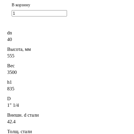
В корзину
dn
40
Высота, мм
555
Вес
3500
h1
835
D
1" 1/4
Внешн. d стали
42.4
Толщ. стали