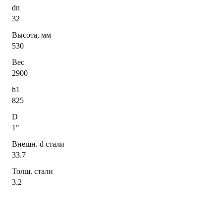
dn
32
Высота, мм
530
Вес
2900
h1
825
D
1"
Внешн. d стали
33.7
Толщ. стали
3.2