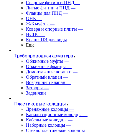
Сварные фитинги ПНД
—
Литые фитинги ПНД
—
Фланцы для ПНД
—
ОНК
—
Ж/Б муфты
—
Ковера и опорные плиты
—
НСПС
—
Краны ПЭ для воды
Еще
Трубопроводная арматура
Обжимные муфты
—
Обжимные фланцы
—
Демонтажные вставки
—
Обратный клапан
—
Воздушный клапан
—
Затворы
—
Задвижки
Пластиковые колодцы
Дренажные колодцы
—
Канализационные колодцы
—
Кабельные колодцы
—
Наборные колодцы
—
Стеклопластиковые колодцы