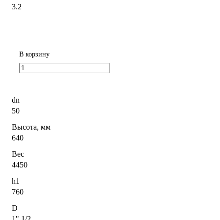
3.2
В корзину
dn
50
Высота, мм
640
Вес
4450
h1
760
D
1" 1/2