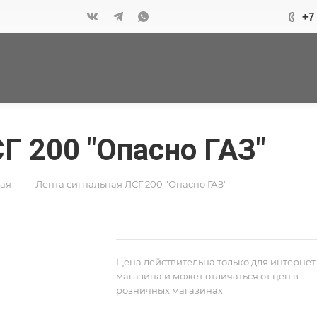
+7
Г 200 "Опасно ГАЗ"
—
ная
Лента сигнальная ЛСГ 200 "Опасно ГАЗ"
Цена действительна только для интернет
магазина и может отличаться от цен в
розничных магазинах