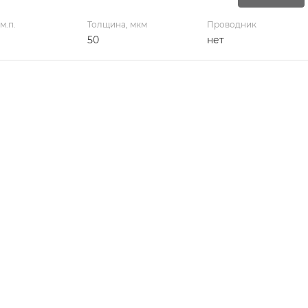
м.п.
Толщина, мкм
Проводник
50
нет