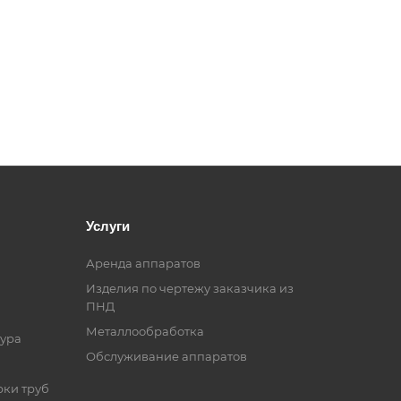
Услуги
Аренда аппаратов
Изделия по чертежу заказчика из
ПНД
Металлообработка
ура
Обслуживание аппаратов
рки труб