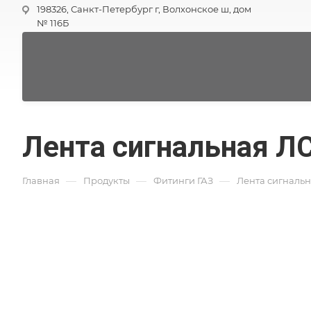
198326, Санкт-Петербург г, Волхонское ш, дом
№ 116Б
Лента сигнальная ЛС
—
—
—
Главная
Продукты
Фитинги ГАЗ
Лента сигналь