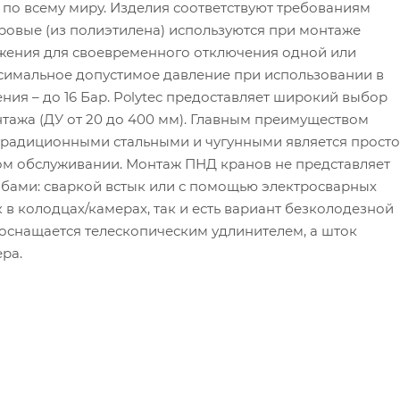
 по всему миру. Изделия соответствуют требованиям
овые (из полиэтилена) используются при монтаже
жения для своевременного отключения одной или
симальное допустимое давление при использовании в
ения – до 16 Бар. Polytec предоставляет широкий выбор
тажа (ДУ от 20 до 400 мм). Главным преимуществом
традиционными стальными и чугунными является просто
ном обслуживании. Монтаж ПНД кранов не представляет
обами: сваркой встык или с помощью электросварных
в колодцах/камерах, так и есть вариант безколодезной
 оснащается телескопическим удлинителем, а шток
ра.