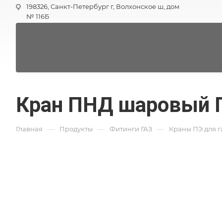
198326, Санкт-Петербург г, Волхонское ш, дом
№ 116Б
Кран ПНД шаровый 
—
—
—
Главная
Продукты
Фитинги ГАЗ
Краны ПЭ для г