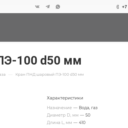
+7
ПЭ-100 d50 мм
—
аза
Кран ПНД шаровый ПЭ-100 d50 мм
Характеристики
Назначение
—
Вода, газ
Диаметр D, мм
—
50
Длина L, мм
—
410